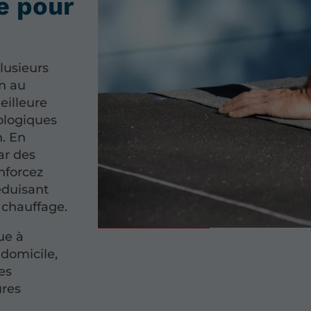
e pour
lusieurs
on au
eilleure
ologiques
n. En
ar des
nforcez
éduisant
e chauffage.
ue à
 domicile,
es
ures