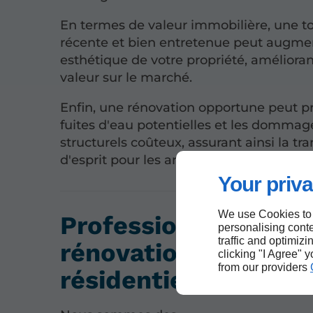
En termes de valeur immobilière, une to
récente et bien entretenue peut augment
esthétique de votre propriété, amélioran
valeur sur le marché.
Enfin, une rénovation opportune peut pr
fuites d'eau potentielles et les dommag
structurels coûteux, assurant ainsi la tra
d'esprit pour les années à venir.
Your priva
We use Cookies to
Professionnels de la
personalising conte
traffic and optimizi
rénovation de toitur
clicking "I Agree" 
from our providers
résidentielle