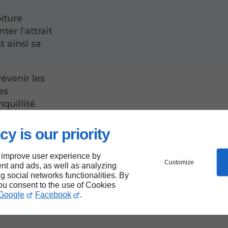
iture
er l'attrait
t ainsi sa
évenir les
es
nquillité
cy is our priority
 improve user experience by
Customize
nt and ads, as well as analyzing
ng social networks functionalities. By
e
you consent to the use of Cookies
Google
Facebook
.