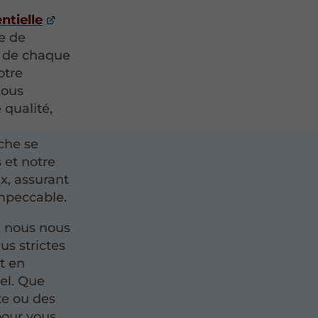
ntielle
e de
s de chaque
otre
nous
 qualité,
che se
 et notre
x, assurant
impeccable.
, nous nous
us strictes
t en
el. Que
te ou des
pour vous