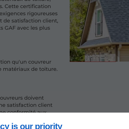
 Cette certification
s exigences rigoureuses
de satisfaction client,
its GAF avec les plus
cation qu'un couvreur
e matériaux de toiture.
 couvreurs doivent
e satisfaction client
une conformité aux
cy is our priority