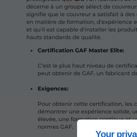
décerne à un groupe sélect de couvreurs.
signifie que le couvreur a satisfait à de
en matière de formation, d'expérience et 
et qu'il est capable d'installer les produ
hauts standards de qualité.
Certification GAF Master Elite:
C'est le plus haut niveau de certifi
peut obtenir de GAF, un fabricant d
Exigences:
Pour obtenir cette certification, les
démontrer une expérience solide, un
élevée, une formation continue et 
normes GAF.
Your priva