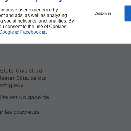
 improve user experience by
Customize
nt and ads, as well as analyzing
eur certifié GAF Master
ng social networks functionalities. By
ndues, notamment la
you consent to the use of Cookies
Google
Facebook
.
ouvre à la fois les
États-Unis et au
aster Elite, ce qui
estigieux.
lite est un gage de
r les couvreurs.