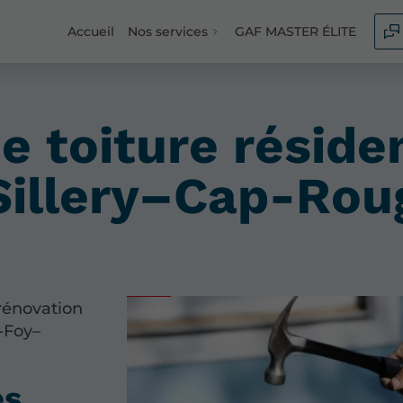
Accueil
Nos services
GAF MASTER ÉLITE
 toiture résiden
Sillery–Cap-Rou
 rénovation
e-Foy–
es