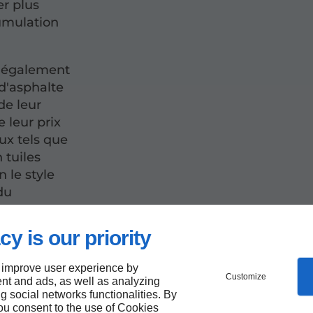
er plus
cumulation
 également
 d'asphalte
de leur
e leur prix
ux tels que
 tuiles
 le style
du
cy is our priority
ur une
 improve user experience by
Customize
nt and ads, as well as analyzing
ng social networks functionalities. By
you consent to the use of Cookies