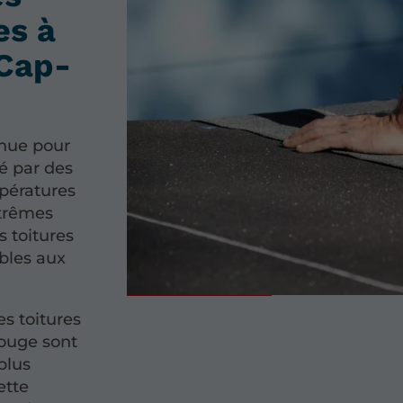
es à
–Cap-
nnue pour
sé par des
pératures
xtrêmes
s toitures
ables aux
s toitures
Rouge sont
plus
ette