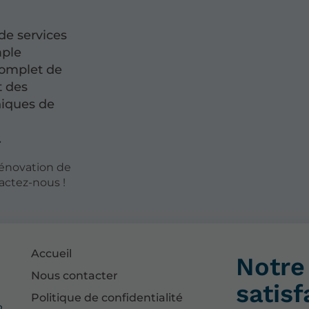
e services
mple
complet de
t des
niques de
.
rénovation de
actez-nous !
Accueil
Notre 
Nous contacter
satisf
Politique de confidentialité